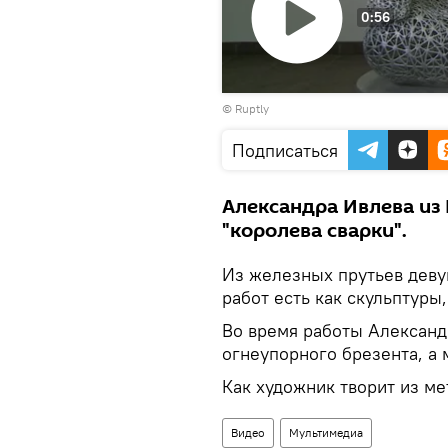
0:56
Воспроизвести
©
Ruptly
видео
Подписаться
Александра Ивлева из 
"королева сварки".
Из железных прутьев деву
работ есть как скульптуры
Во время работы Александ
огнеупорного брезента, а 
Как художник творит из ме
Видео
Мультимедиа