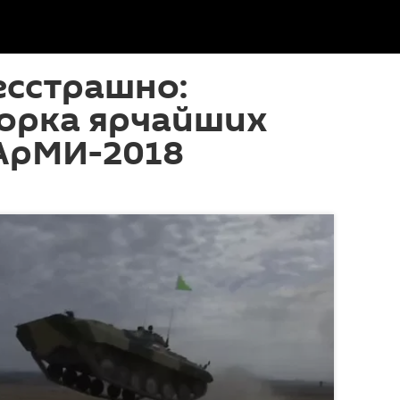
есстрашно:
орка ярчайших
АрМИ-2018