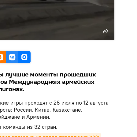
ны лучшие моменты прошедших
рсов Международных армейских
лигонах.
ие игры проходят с 28 июля по 12 августа
рств: России, Китае, Казахстане,
айджане и Армении.
 команды из 32 стран.
ские военные на тропе разведчика >>>