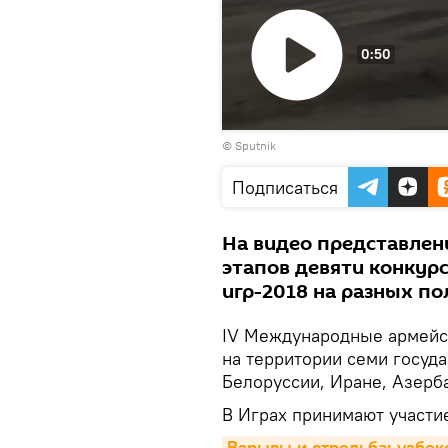
0:50
Воспроизвести
© Sputnik
видео
Подписаться
На видео представле
этапов девяти конку
игр-2018 на разных по
IV Международные армейск
на территории семи госуда
Белоруссии, Иране, Азерб
В Играх принимают участие
Взрывы и стрельба: узбек