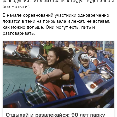
равнодушии жителей страны к труду: "Будет хлеб и
без мотыги".
В начале соревнований участники одновременно
ложатся в тени на покрывала и лежат, не вставая,
как можно дольше. Они могут есть, пить и
разговаривать.
Отдыхай и развлекайся: 90 лет парку