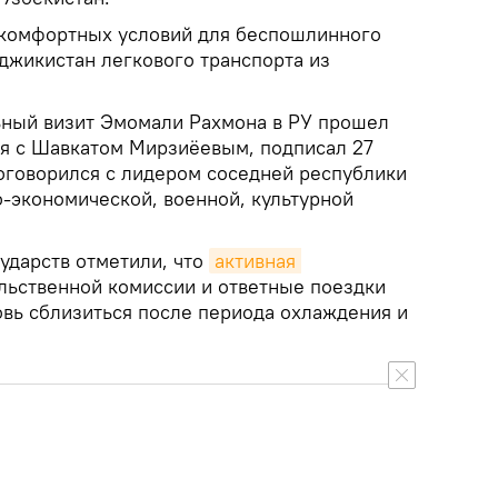
 комфортных условий для беспошлинного
аджикистан легкового транспорта из
ьный визит Эмомали Рахмона в РУ прошел
лся с Шавкатом Мирзиёевым, подписал 27
оговорился с лидером соседней республики
о-экономической, военной, культурной
сударств отметили, что
активная 
ьственной комиссии и ответные поездки
овь сблизиться после периода охлаждения и