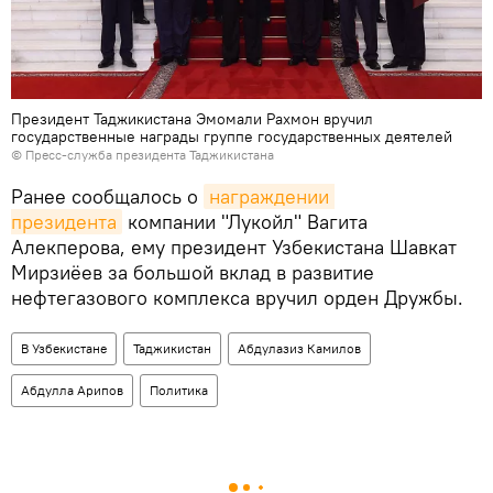
Президент Таджикистана Эмомали Рахмон вручил
государственные награды группе государственных деятелей
© Пресс-служба президента Таджикистана
Ранее сообщалось о
награждении 
президента
компании "Лукойл" Вагита
Алекперова, ему президент Узбекистана Шавкат
Мирзиёев за большой вклад в развитие
нефтегазового комплекса вручил орден Дружбы.
В Узбекистане
Таджикистан
Абдулазиз Камилов
Абдулла Арипов
Политика