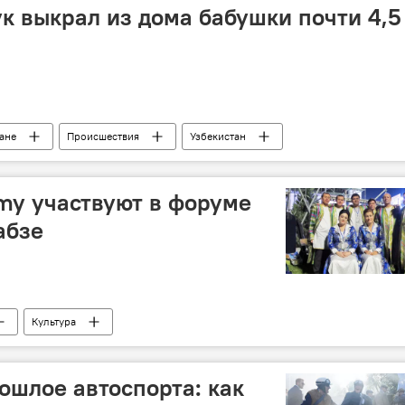
ук выкрал из дома бабушки почти 4,5
ане
Происшествия
Узбекистан
y участвуют в форуме
абзе
Культура
ошлое автоспорта: как