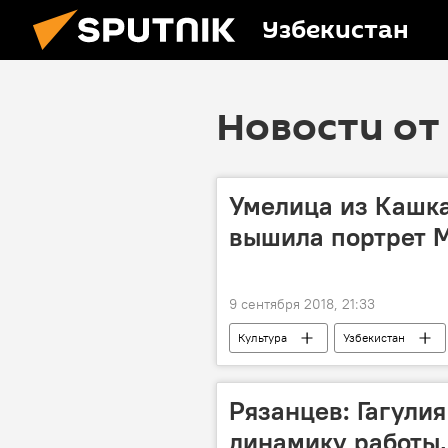
Узбекистан
Новости от 
Умелица из Кашка
вышила портрет 
9 сентября 2018, 21:33
Культура
Узбекистан
Шахрисабз
Рязанцев: Гагули
динамику работы,