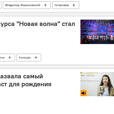
Владимир Жириновский
потасовка
урса "Новая волна" стал
очи
Конкурс
назвала самый
ст для рождения