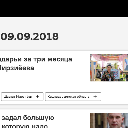
09.09.2018
дарьи за три месяца
Мирзиёева
Шавкат Мирзиёев
Кашкадарьинская область
я задал большую
 которую надо