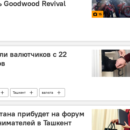
 Goodwood Revival
15
ли валютчиков с 22
ов
Ташкент
валюта
тана прибудет на форум
имателей в Ташкент