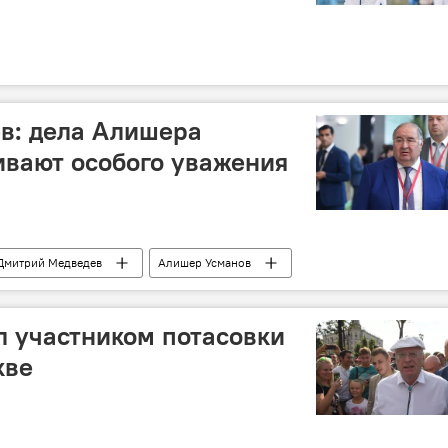
в: дела Алишера
ивают особого уважения
Дмитрий Медведев
Алишер Усманов
 участником потасовки
кве