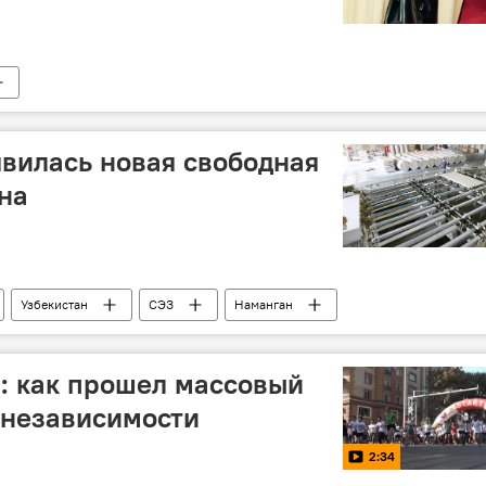
явилась новая свободная
на
Узбекистан
СЭЗ
Наманган
: как прошел массовый
я независимости
2:34