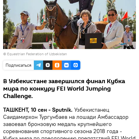
©
Equestrian Federation of Uzbekistan
Подписаться
В Узбекистане завершился финал Кубка
мира по конкуру FEI World Jumping
Challenge.
ТАШКЕНТ, 10 сен - Sputnik.
Узбекистанец
Саидамирхон Тургунбаев на лошади Амбассадор
завоевал бронзовую медаль крупнейшего
соревнования спортивного сезона 2018 года -
Кубка мира по преодолению препятствий FEI World