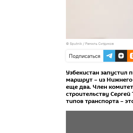
© Sputnik / Рамиль Ситдиков
Подписаться
Узбекистан запустил
маршрут – из Нижнего
еще два. Член комите
строительству Сергей 
типов транспорта – эт