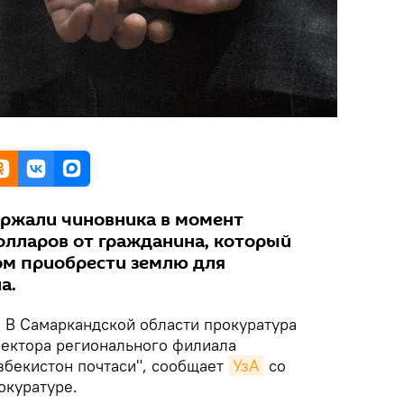
ржали чиновника в момент
олларов от гражданина, который
ом приобрести землю для
а.
.
В Самаркандской области прокуратура
ектора регионального филиала
збекистон почтаси", сообщает
УзА
со
окуратуре.