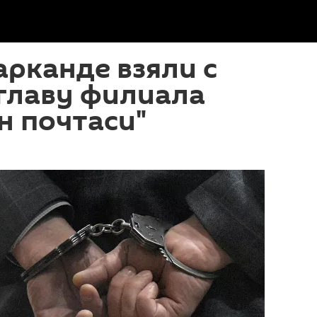
арканде взяли с
главу филиала
н почтаси"