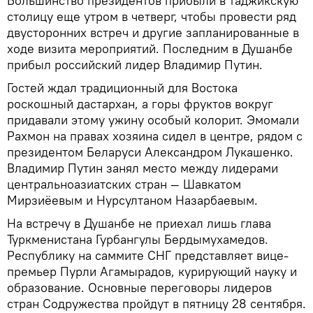
Большинство президентов прибыли в таджикскую
столицу еще утром в четверг, чтобы провести ряд
двусторонних встреч и другие запланированные в
ходе визита мероприятий. Последним в Душанбе
прибыл российский лидер Владимир Путин.
Гостей ждал традиционный для Востока
роскошный дастархан, а горы фруктов вокруг
придавали этому ужину особый колорит. Эмомали
Рахмон на правах хозяина сидел в центре, рядом с
президентом Беларуси Александром Лукашенко.
Владимир Путин занял место между лидерами
центральноазиатских стран — Шавкатом
Мирзиёевым и Нурсултаном Назарбаевым.
На встречу в Душанбе не приехал лишь глава
Туркменистана Гурбангулы Бердымухамедов.
Республику на саммите СНГ представляет вице-
премьер Пурли Агамырадов, курирующий науку и
образование. Основные переговоры лидеров
стран Содружества пройдут в пятницу 28 сентября.