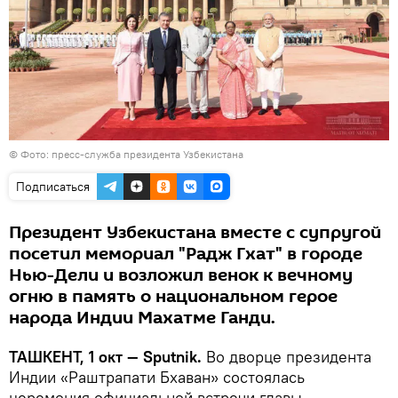
©
Фото: пресс-служба президента Узбекистана
Подписаться
Президент Узбекистана вместе с супругой
посетил мемориал "Радж Гхат" в городе
Нью-Дели и возложил венок к вечному
огню в память о национальном герое
народа Индии Махатме Ганди.
ТАШКЕНТ, 1 окт — Sputnik.
Во дворце президента
Индии «Раштрапати Бхаван» состоялась
церемония официальной встречи главы