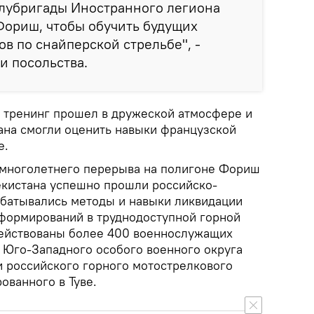
олубригады Иностранного легиона
Фориш, чтобы обучить будущих
ов по снайперской стрельбе", -
и посольства.
о тренинг прошел в дружеской атмосфере и
на смогли оценить навыки французской
е.
е многолетнего перерыва на полигоне Фориш
екистана успешно прошли российско-
рабатывались методы и навыки ликвидации
формирований в труднодоступной горной
действованы более 400 военнослужащих
 Юго-Западного особого военного округа
 российского горного мотострелкового
ованного в Туве.