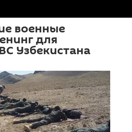
ие военные
енинг для
ВС Узбекистана