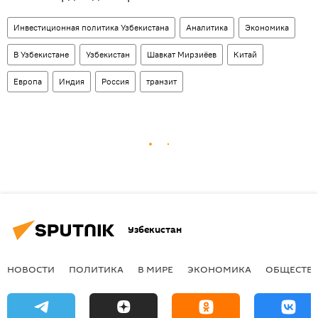
Инвестиционная политика Узбекистана
Аналитика
Экономика
В Узбекистане
Узбекистан
Шавкат Мирзиёев
Китай
Европа
Индия
Россия
транзит
Узбекистан
НОВОСТИ
ПОЛИТИКА
В МИРЕ
ЭКОНОМИКА
ОБЩЕСТВ