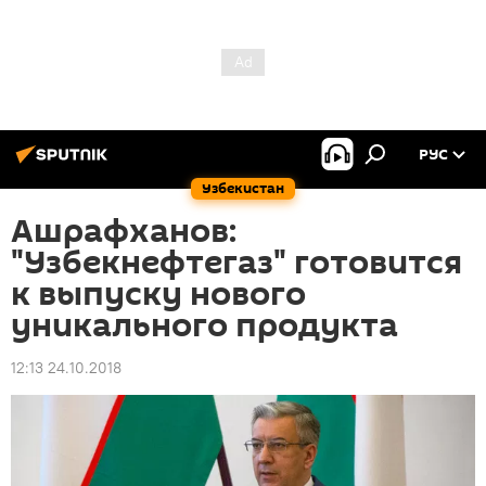
РУС
Узбекистан
Ашрафханов:
"Узбекнефтегаз" готовится
к выпуску нового
уникального продукта
12:13 24.10.2018