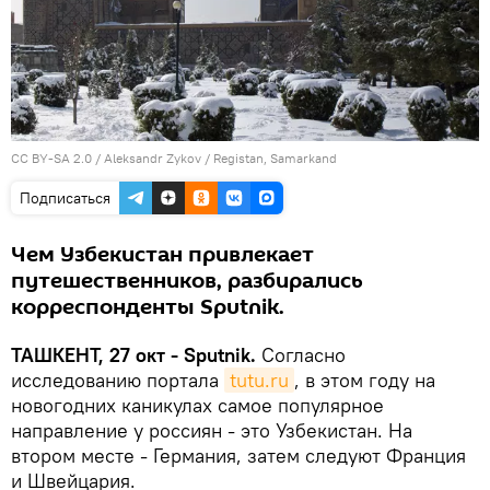
CC BY-SA 2.0
/
Aleksandr Zykov
/
Registan, Samarkand
Подписаться
Чем Узбекистан привлекает
путешественников, разбирались
корреспонденты Sputnik.
ТАШКЕНТ, 27 окт - Sputnik.
Согласно
исследованию портала
tutu.ru
, в этом году на
новогодних каникулах самое популярное
направление у россиян - это Узбекистан. На
втором месте - Германия, затем следуют Франция
и Швейцария.