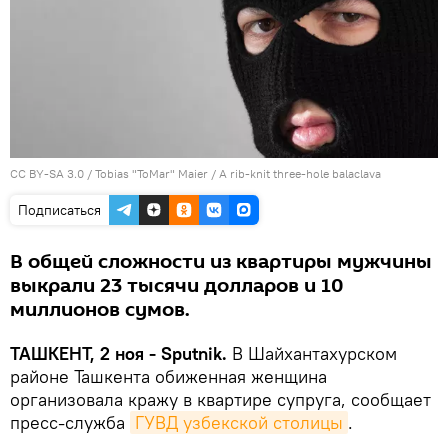
CC BY-SA 3.0
/ Tobias "ToMar" Maier /
A rib-knit three-hole balaclava
Подписаться
В общей сложности из квартиры мужчины
выкрали 23 тысячи долларов и 10
миллионов сумов.
ТАШКЕНТ, 2 ноя - Sputnik.
В Шайхантахурском
районе Ташкента обиженная женщина
организовала кражу в квартире супруга, сообщает
пресс-служба
ГУВД узбекской столицы
.