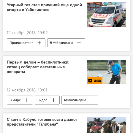
Россия
Угарный газ стал причиной еще одной
смерти в Узбекистане
12 ноября 2018, 19:52
Происшествия
В Узбекистане
Первым делом – беспилотники:
китаец собирает летательные
аппараты
0:38
12 ноября 2018, 19:01
В мире
Видео
Мультимедиа
Китай
хобби
пенсионер
С кем в Кабуле готовы вести диалог
представители "Талибана"