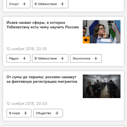
Спорт
В Узбекистане
Исаев назвал сферы, в которых
Узбекистану есть чему научить Россию
12 ноября 2018, 20:35
Радио
В Узбекистане
Экономика
Россия
Узбекистан
Инновации
Сельское хозяйство
Россотрудничество
От сумы до тюрьмы: россиян накажут
за фиктивную регистрацию мигрантов
12 ноября 2018, 20:03
В мире
Общество
Уголовный кодекс
Мигранты