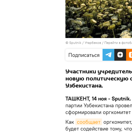
© Sputnik / Утарбеков
/
Перейти в фотоб
Подписаться
Участники учредитель
новую политическую с
Узбекистана.
ТАШКЕНТ, 14 ноя - Sputnik.
партии Узбекистана провел
сформировали оргкомитет
Как
сообщает
оргкомитет,
будет содействие тому, ч