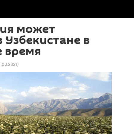
тия может
в Узбекистане в
 время
0.03.2021
)