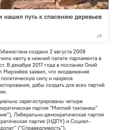
и нашел путь к спасению деревьев
збекистана создано 2 августа 2008
учило квоту в нижней палате парламента в
ст. В декабре 2017 года в послании Олий
 Мирзиёев заявил, что экодвижение
 политическую силу и назрела
вотирования, дабы создать для всех партий
ии.
циально зарегистрированы четыре
ократическая партия "Миллий тикланиш"
ие"), Либерально-демократическая партия
ратическая партия (НДПУ) и Социал-
долат" ("Справедливость").