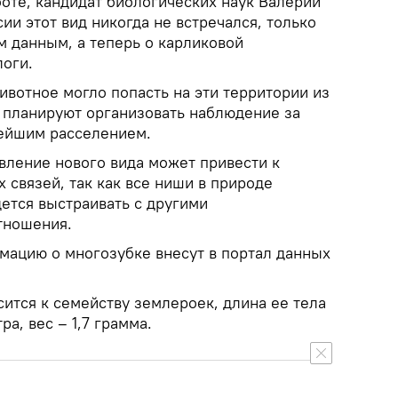
оте, кандидат биологических наук Валерий
ии этот вид никогда не встречался, только
 данным, а теперь о карликовой
оги.
ивотное могло попасть на эти территории из
е планируют организовать наблюдение за
нейшим расселением.
вление нового вида может привести к
 связей, так как все ниши в природе
ется выстраивать с другими
тношения.
ацию о многозубке внесут в портал данных
ится к семейству землероек, длина ее тела
а, вес – 1,7 грамма.