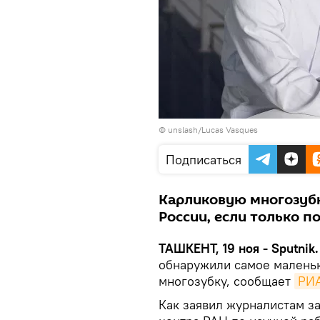
©
unslash/Lucas Vasques
Подписаться
Карликовую многозубк
России, если только 
ТАШКЕНТ, 19 ноя - Sputnik.
обнаружили самое малень
многозубку, сообщает
РИА
Как заявил журналистам з