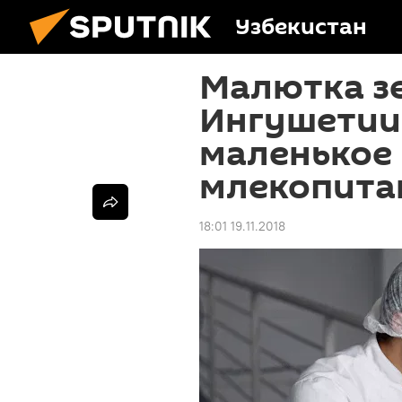
Узбекистан
Малютка зе
Ингушетии
маленькое 
млекопит
18:01 19.11.2018