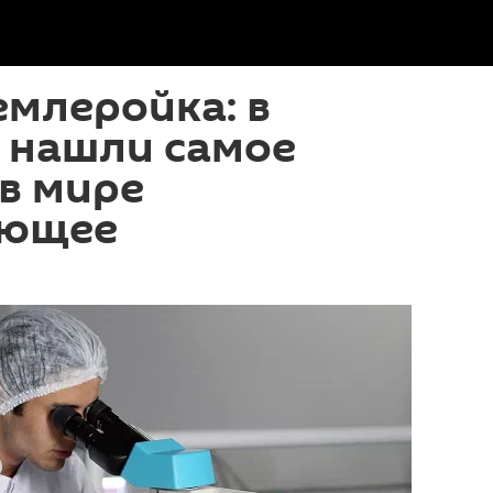
млеройка: в
 нашли самое
в мире
ающее