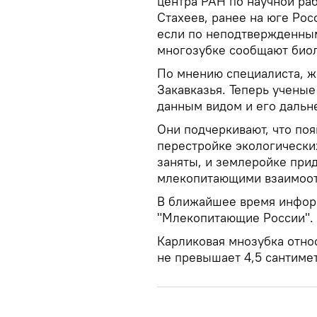
центра РАН по научной раб
Стахеев, ранее на юге Росс
если по неподтвержденным
многозубке сообщают биол
По мнению специалиста, ж
Закавказья. Теперь учены
данным видом и его даль
Они подчеркивают, что поя
перестройке экологических
заняты, и землеройке прид
млекопитающими взаимоо
В ближайшее время информ
"Млекопитающие России".
Карликовая мнозубка относ
не превышает 4,5 сантиметр