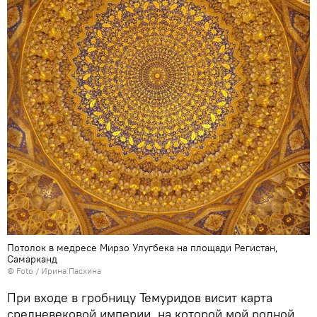
Потолок в медресе Мирзо Улугбека на площади Регистан,
Самарканд
© Foto / Ирина Пасхина
При входе в гробницу Темуридов висит карта
средневековой империи, на которой мой родной