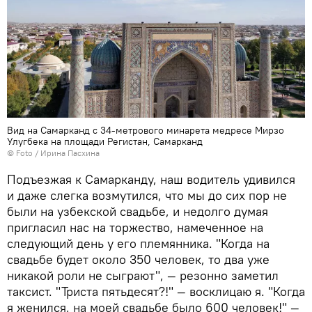
Вид на Самарканд с 34-метрового минарета медресе Мирзо
Улугбека на площади Регистан, Самарканд
© Foto / Ирина Пасхина
Подъезжая к Самарканду, наш водитель удивился
и даже слегка возмутился, что мы до сих пор не
были на узбекской свадьбе, и недолго думая
пригласил нас на торжество, намеченное на
следующий день у его племянника. "Когда на
свадьбе будет около 350 человек, то два уже
никакой роли не сыграют", — резонно заметил
таксист. "Триста пятьдесят?!" — восклицаю я. "Когда
я женился, на моей свадьбе было 600 человек!" —