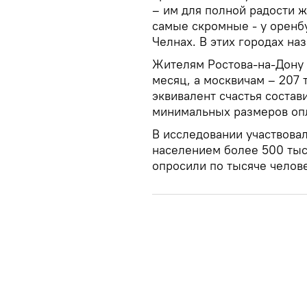
– им для полной радости ж
самые скромные - у орен
Челнах. В этих городах на
Жителям Ростова-на-Дону д
месяц, а москвичам – 207 
эквивалент счастья состав
минимальных размеров опл
В исследовании участвовал
населением более 500 тыс
опросили по тысяче челове