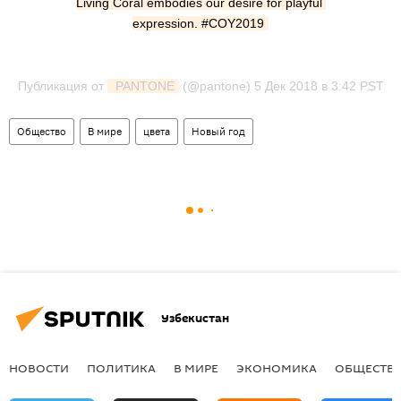
Living Coral embodies our desire for playful 
expression. #COY2019
Публикация от
 PANTONE
(@pantone)
5 Дек 2018 в 3:42 PST
Общество
В мире
цвета
Новый год
Узбекистан
НОВОСТИ
ПОЛИТИКА
В МИРЕ
ЭКОНОМИКА
ОБЩЕСТВ