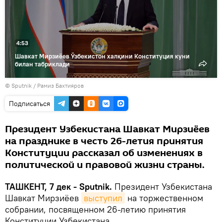
видео
4:53
Шавкат Мирзиёев Ўзбекистон халқини Конституция куни
билан табриклади
© Sputnik / Рамиз Бахтияров
Подписаться
Президент Узбекистана Шавкат Мирзиёев
на празднике в честь 26-летия принятия
Конституции рассказал об изменениях в
политической и правовой жизни страны.
ТАШКЕНТ, 7 дек - Sputnik.
Президент Узбекистана
Шавкат Мирзиёев
выступил
на торжественном
собрании, посвященном 26-летию принятия
Конституции Узбекистана.