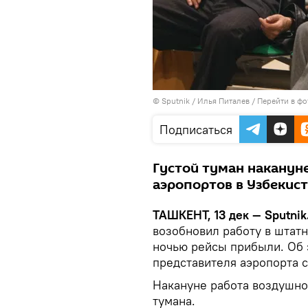
© Sputnik / Илья Питалев
/
Перейти в фо
Подписаться
Густой туман наканун
аэропортов в Узбекист
ТАШКЕНТ, 13 дек — Sputnik
возобновил работу в штат
ночью рейсы прибыли. Об
представителя аэропорта 
Накануне работа воздушно
тумана.