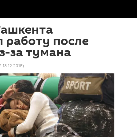
Ташкента
 работу после
з-за тумана
2 13.12.2018
)