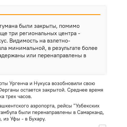
 тумана были закрыты, помимо
еще три региональных центра -
кус. Видимость на взлетно-
ла минимальной, в результате более
задержаны или перенаправлены в
рты Ургенча и Нукуса возобновили свою
 Ферганы остается закрытой. Среднее время
а трех часов.
ашкентского аэропорта, рейсы "Узбекских
тамбула были перенаправлены в Самарканд,
 из Уфы - в Бухару.