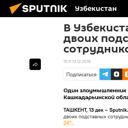
Узбекистан
В Узбекист
двоих под
сотрудник
15:11 13.12.2018
Подписаться
Один злоумышленник б
Кашкадарьинской обла
ТАШКЕНТ, 13 дек – Sputnik
двоих подставных сотрудн
24"
.