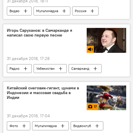
31 декабря 2018, 18:11
Видео
Мультимедиа
Россия
взрыв
Обрушение жилого дома в Магнитогорске
Игорь Саруханов: в Самарканде я
написал свою первую песню
31 декабря 2018, 17:28
Радио
Узбекистан
Самарканд
Регистан
Китайский снеговик-гигант, цунами в
Индонезии и массовая свадьба в
Индии
17
31 декабря 2018, 17:04
Фото
Мультимедиа
Видеоклуб