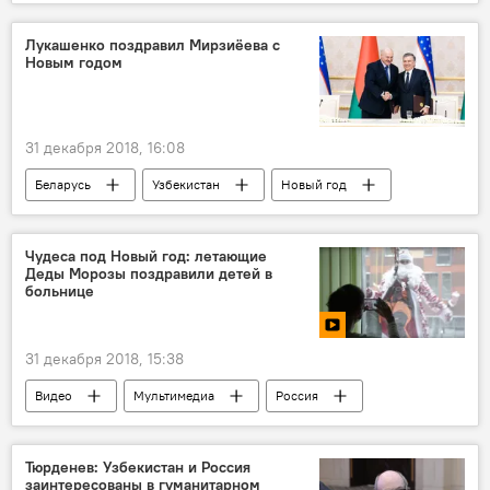
Китай
Индия
Индонезия
Лукашенко поздравил Мирзиёева с
Новым годом
31 декабря 2018, 16:08
Беларусь
Узбекистан
Новый год
Александр Лукашенко
Шавкат Мирзиёев
Политика
Чудеса под Новый год: летающие
Деды Морозы поздравили детей в
больнице
31 декабря 2018, 15:38
Видео
Мультимедиа
Россия
Москва
Дед Мороз
Снегурочка
больница
Тюрденев: Узбекистан и Россия
заинтересованы в гуманитарном