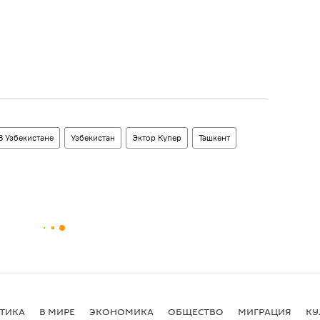
В Узбекистане
Узбекистан
Эктор Купер
Ташкент
ТИКА
В МИРЕ
ЭКОНОМИКА
ОБЩЕСТВО
МИГРАЦИЯ
КУ