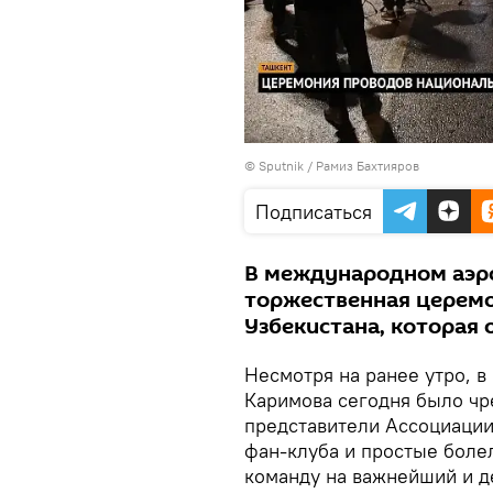
© Sputnik / Рамиз Бахтияров
Подписаться
В международном аэр
торжественная церем
Узбекистана, которая 
Несмотря на ранее утро, 
Каримова сегодня было ч
представители Ассоциации
фан-клуба и простые бол
команду на важнейший и д