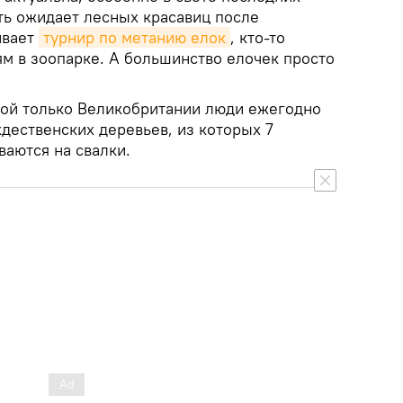
сть ожидает лесных красавиц после
ивает
турнир по метанию елок
, кто-то
ям в зоопарке. А большинство елочек просто
дной только Великобритании люди ежегодно
дественских деревьев, из которых 7
аются на свалки.