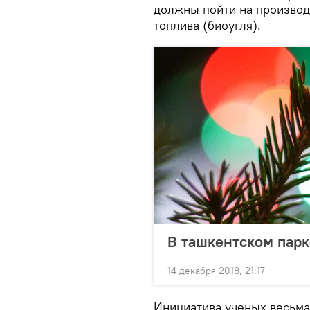
должны пойти на производс
топлива (биоугля).
В ташкентском парк
14 декабря 2018, 21:17
Инициатива ученых весьма 