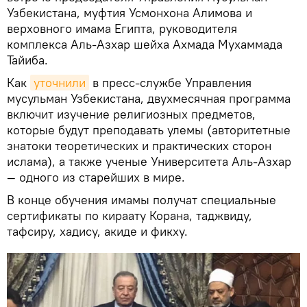
Узбекистана, муфтия Усмонхона Алимова и
верховного имама Египта, руководителя
комплекса Аль-Азхар шейха Ахмада Мухаммада
Тайиба.
Как
уточнили
в пресс-службе Управления
мусульман Узбекистана, двухмесячная программа
включит изучение религиозных предметов,
которые будут преподавать улемы (авторитетные
знатоки теоретических и практических сторон
ислама), а также ученые Университета Аль-Азхар
— одного из старейших в мире.
В конце обучения имамы получат специальные
сертификаты по кираату Корана, таджвиду,
тафсиру, хадису, акиде и фикху.