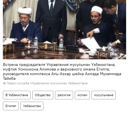
Встреча председателя Управления мусульман Узбекистана,
муфтия Усмонхона Алимова и верховного имама Египта,
руководителя комплекса Аль-Азхар шейха Ахмада Мухаммада
Тайиба
© Пресс-служба Управления мусульман Узбекистана
В Узбекистане
Общество
религия
ислам
мусульмане
Египет
Узбекистан