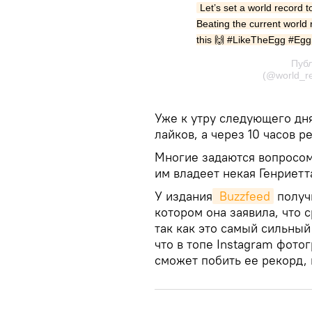
Let’s set a world record 
Beating the current world 
this 🙌 #LikeTheEgg #Eg
Пуб
(@world_r
Уже к утру следующего дн
лайков, а через 10 часов 
Многие задаются вопросом,
им владеет некая Генриетт
У издания
 Buzzfeed
получи
котором она заявила, что с
так как это самый сильный 
что в топе Instagram фото
сможет побить ее рекорд, 