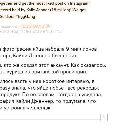
together and get the most liked post on Instagram. 
record held by Kylie Jenner (18 million)! We got 
gSoldiers #EggGang
ликация от
 EGG GANG 🌍
ecord_egg)
4 Янв 2019 в 9:05 PST
я фотография яйца набрала 9 миллионов
рекорд Кайли Дженнер был побит.
 кто же создал этот аккаунт. Как оказалось,
а - курица из британской провинции.
лось взять у нее короткое интервью, в
разу знала, что яйцо побьет все рекорды,
продукт. По ее словам, когда она увидела,
графия Кайли Дженнер, то подумала, что
и устроила челлендж.