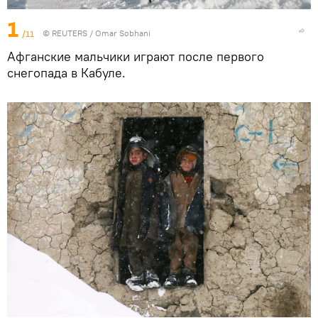
1
/11
©
REUTERS
/ Omar Sobhani
Афганские мальчики играют после первого
снегопада в Кабуле.