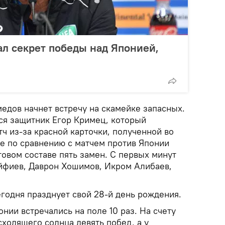
нал секрет победы над Японией,
едов начнет встречу на скамейке запасных.
лся защитник Егор Кримец, который
ч из-за красной карточки, полученной во
же по сравнению с матчем против Японии
товом составе пять замен. С первых минут
йфиев, Даврон Хошимов, Икром Алибаев,
годня празднует свой 28-й день рождения.
нии встречались на поле 10 раз. На счету
ходящего солнца девять побед, а у