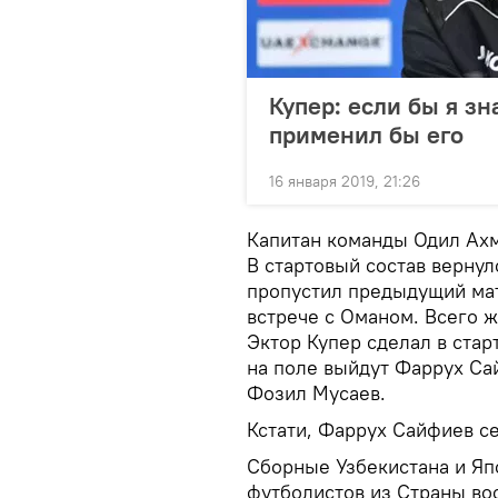
Купер: если бы я з
применил бы его
16 января 2019, 21:26
Капитан команды Одил Ахм
В стартовый состав верну
пропустил предыдущий мат
встрече с Оманом. Всего 
Эктор Купер сделал в стар
на поле выйдут Фаррух Са
Фозил Мусаев.
Кстати, Фаррух Сайфиев се
Сборные Узбекистана и Япо
футболистов из Страны вос