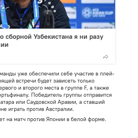
о сборной Узбекистана я ни разу
нии
оманды уже обеспечили себе участие в плей-
оящей встречи будет зависеть только
рвого и второго места в группе F, а также
ертьфиналу. Победитель группы отправится
атара или Саудовской Аравии, а ставший
не играть против Австралии.
ет на матч против Японии в белой форме.