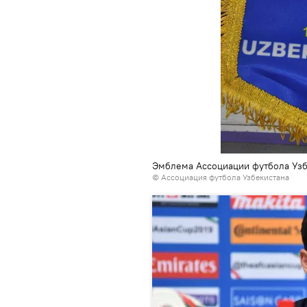
Эмблема Ассоциации футбола Узб
© Ассоциация футбола Узбекистана