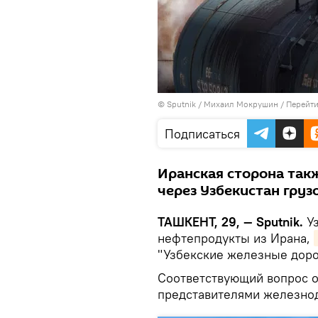
© Sputnik / Михаил Мокрушин
/
Перейти
Подписаться
Иранская сторона так
через Узбекистан грузо
ТАШКЕНТ, 29, — Sputnik.
Уз
нефтепродукты из Ирана,
"Узбекские железные доро
Соответствующий вопрос о
представителями железно