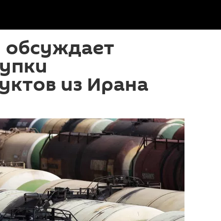
н обсуждает
купки
уктов из Ирана