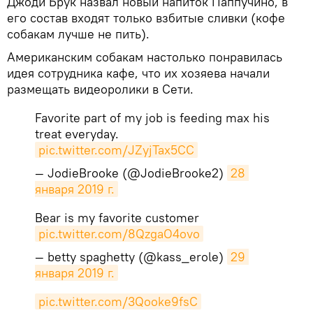
Джоди Брук назвал новый напиток Паппучино, в
его состав входят только взбитые сливки (кофе
собакам лучше не пить).
Американским собакам настолько понравилась
идея сотрудника кафе, что их хозяева начали
размещать видеоролики в Сети.
Favorite part of my job is feeding max his
treat everyday.
pic.twitter.com/JZyjTax5CC
— JodieBrooke (@JodieBrooke2)
28 
января 2019 г.
Bear is my favorite customer
pic.twitter.com/8QzgaO4ovo
— betty spaghetty (@kass_erole)
29 
января 2019 г.
pic.twitter.com/3Qooke9fsC