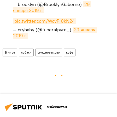
— brooklyn (@BrooklynGaborno)
29 
января 2019 г.
pic.twitter.com/WcvPi0kN24
— crybaby (@funeralpyre_)
29 января 
2019 г.
В мире
собаки
смешное видео
кофе
Узбекистан