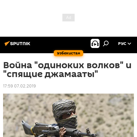
РУС
Узбекистан
Война "одиноких волков" и
"спящие джамааты"
17:59 07.02.2019