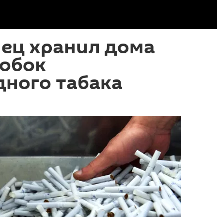
нец хранил дома
робок
дного табака