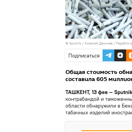
© Sputnik / Алексей Даничев
/
Перейти 
Подписаться
Общая стоимость обн
составила 605 миллио
ТАШКЕНТ, 13 фев — Sputnik
контрабандой и таможенн
области обнаружили в Бек
табачных изделий иностра