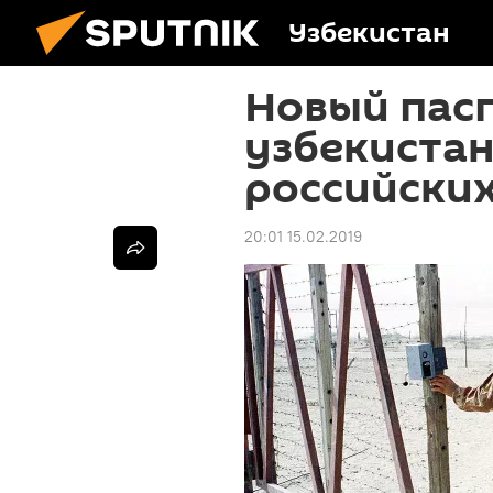
Узбекистан
Новый пасп
узбекиста
российски
20:01 15.02.2019