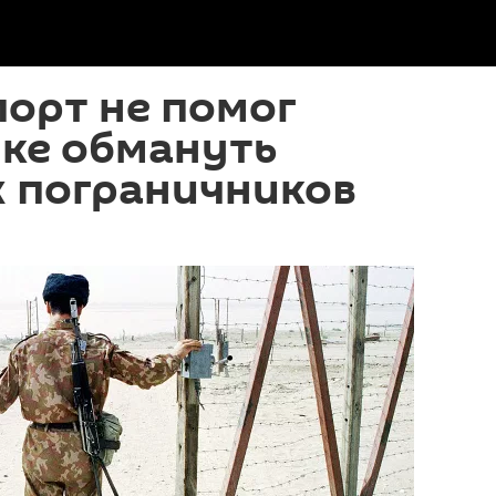
орт не помог
нке обмануть
х пограничников