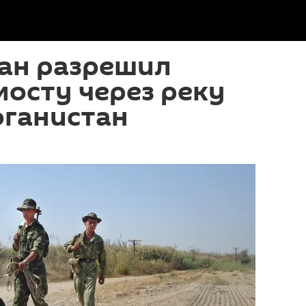
ан разрешил
мосту через реку
фганистан