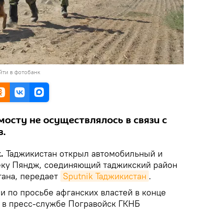
йти в фотобанк
осту не осуществлялось в связи с
в.
k.
Таджикистан открыл автомобильный и
еку Пяндж, соединяющий таджикский район
тана, передает
Sputnik Таджикистан
.
и по просьбе афганских властей в конце
 в пресс-службе Погравойск ГКНБ