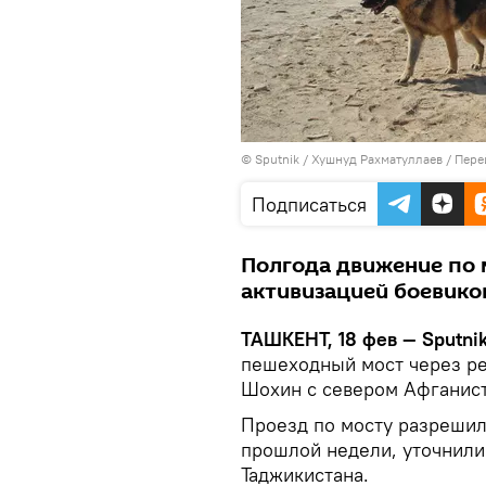
© Sputnik / Хушнуд Рахматуллаев
/
Пере
Подписаться
Полгода движение по м
активизацией боевико
ТАШКЕНТ, 18 фев — Sputni
пешеходный мост через р
Шохин с севером Афганис
Проезд по мосту разрешил
прошлой недели, уточнили
Таджикистана.