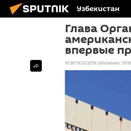
Узбекистан
Глава Орг
американс
впервые пр
10:36 19.02.2019
(обновлено:
13:1