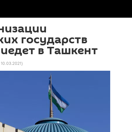
анизации
ких государств
иедет в Ташкент
8 10.03.2021
)