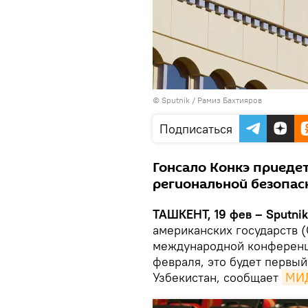
© Sputnik / Рамиз Бахтияров
Подписаться
Гонсало Конкэ приеде
региональной безопас
ТАШКЕНТ, 19 фев – Sputnik
американских государств (
международной конференци
февраля, это будет первый
Узбекистан, сообщает
МИД