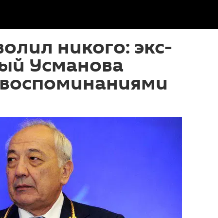
волил никого: экс-
ый Усманова
 воспоминаниями