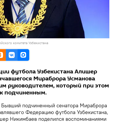
йского комитета Узбекистана
ции футбола Узбекистана Алишер
нчавшегося Мираброра Усманова
им руководителем, который при этом
 к подчиненным.
Бывший подчиненный сенатора Мираброра
лавлявшего Федерацию футбола Узбекистана,
шер Никимбаев поделился воспоминаниями