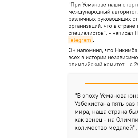
"При Усманове наши спор
международный авторитет. 
различных руководящих с
организаций, что в стране
специалистов", - написал
Telegram
.
Он напомнил, что Никимб
всех в истории независимо
олимпийский комитет - с 20
"В эпоху Усманова ю
Узбекистана пять раз
мира, наша страна бы
как венец - на Олимп
количество медалей",