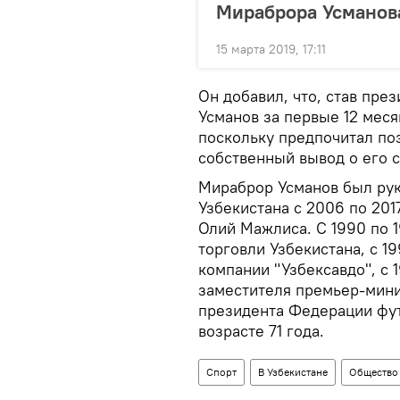
Мираброра Усманов
15 марта 2019, 17:11
Он добавил, что, став пре
Усманов за первые 12 меся
поскольку предпочитал по
собственный вывод о его 
Мираброр Усманов был ру
Узбекистана с 2006 по 201
Олий Мажлиса. С 1990 по 
торговли Узбекистана, с 1
компании "Узбексавдо", с 
заместителя премьер-минис
президента Федерации футб
возрасте 71 года.
Спорт
В Узбекистане
Общество