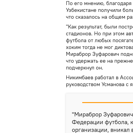
По его мнению, благодаря 
Узбекистане получили бол
что сказалось на общем ра
"Как результат, были пост
стадионов. Но при этом а
футбола от любых посягат
хоким тогда не мог дикто
Мираброр Зуфарович подня
что удержать ее на прежне
подчеркнул он.
Никимбаев работал в Ассо
руководством Усманова с я
"Мираброр Зуфарович
Федерации футбола, к
организации, вникал 