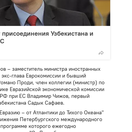
т присоединения Узбекистана и
ЭС
ров – заместитель министра иностранных
 экс-глава Еврокомиссии и бывший
омано Проди, член коллегии (министр) по
ике Евразийской экономической комиссии
д РФ при ЕС Владимир Чижов, первый
збекистана Садык Сафаев.
вразию – от Атлантики до Тихого Океана"
вижения Петербургского международного
 программе которого ежегодно