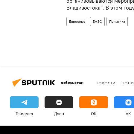
организовываются меропри
Владивостока". В этом го
Евросоюз
ЕАЭС
Политика
Узбекистан
НОВОСТИ
ПОЛИ
Telegram
Дзен
OK
VK