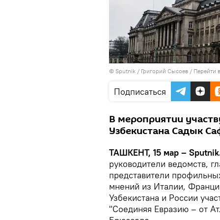
© Sputnik / Григорий Сысоев
/
Перейти 
Подписаться
В мероприятии участв
Узбекистана Садык Са
ТАШКЕНТ, 15 мар – Sputnik
руководители ведомств, г
представители профильных
мнений из Италии, Франции
Узбекистана и России учас
"Соединяя Евразию – от Ат