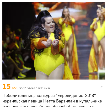
15
/22
© AFP 2023 / Jack Guez
Победительница конкурса "Евровидение-2018"
израильская певица Нетта Барзилай в купальнике
израильского дизайнера Bananhot на показе в