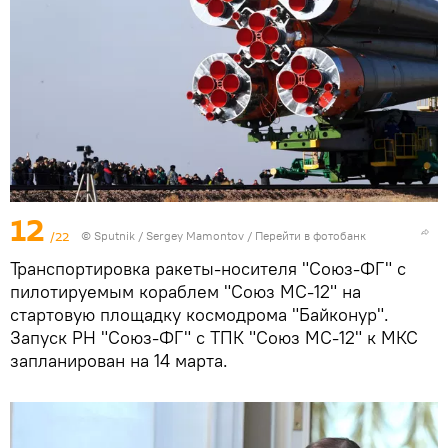
12
/22
© Sputnik / Sergey Mamontov
/
Перейти в фотобанк
Транспортировка ракеты-носителя "Союз-ФГ" с
пилотируемым кораблем "Союз МС-12" на
стартовую площадку космодрома "Байконур".
Запуск РН "Союз-ФГ" с ТПК "Союз МС-12" к МКС
запланирован на 14 марта.