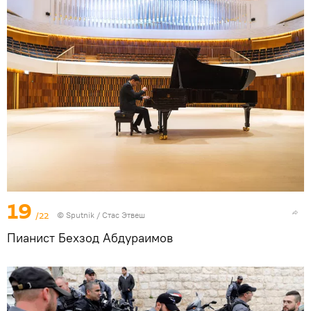
19
/22
© Sputnik / Стас Этвеш
Пианист Бехзод Абдураимов