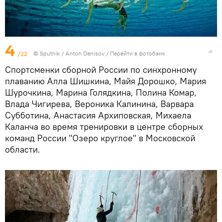
4
/22
© Sputnik / Anton Denisov
/
Перейти в фотобанк
Спортсменки сборной России по синхронному
плаванию Алла Шишкина, Майя Дорошко, Мария
Шурочкина, Марина Голядкина, Полина Комар,
Влада Чигирева, Вероника Калинина, Варвара
Субботина, Анастасия Архиповская, Михаела
Каланча во время тренировки в центре сборных
команд России "Озеро круглое" в Московской
области.