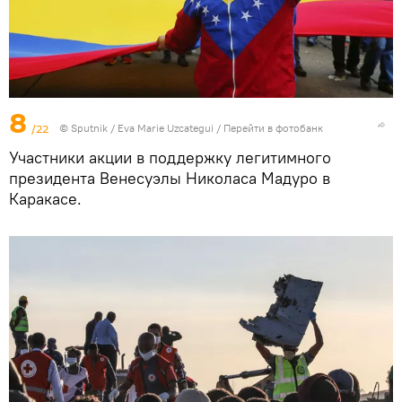
8
/22
© Sputnik / Eva Marie Uzcategui
/
Перейти в фотобанк
Участники акции в поддержку легитимного
президента Венесуэлы Николаса Мадуро в
Каракасе.