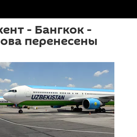
ент - Бангкок -
нова перенесены