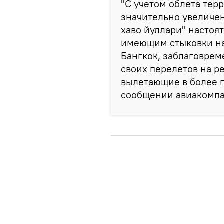
"С учетом облета тер
значительно увеличе
хаво йуллари" настоя
имеющим стыковки на
Бангкок, заблаговре
своих перелетов на 
вылетающие в более п
сообщении авиакомпа