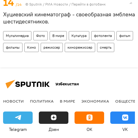
14
/14
© Sputnik / РИА Новости
/
Перейти в фотобанк
Хуциевский кинематограф - своеобразная эмблема
шестидесятников.
Мультимедиа
Фото
В мире
Культура
фотолента
фильм
фильмы
Кино
режиссер
кинорежиссер
смерть
Узбекистан
НОВОСТИ
ПОЛИТИКА
В МИРЕ
ЭКОНОМИКА
ОБЩЕСТВ
Telegram
Дзен
OK
VK