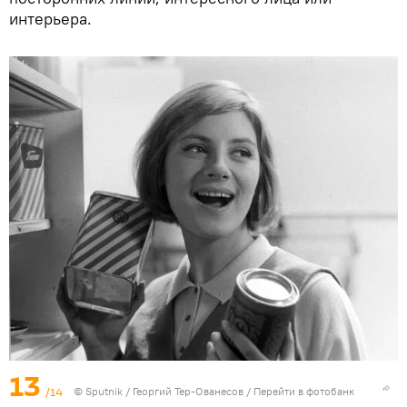
интерьера.
13
/14
© Sputnik / Георгий Тер-Ованесов
/
Перейти в фотобанк