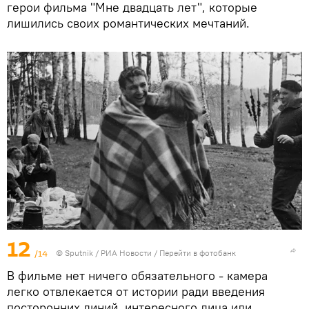
герои фильма "Мне двадцать лет", которые
лишились своих романтических мечтаний.
12
/14
© Sputnik / РИА Новости
/
Перейти в фотобанк
В фильме нет ничего обязательного - камера
легко отвлекается от истории ради введения
посторонних линий, интересного лица или