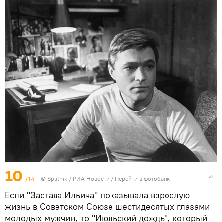
10
/14
© Sputnik / РИА Новости
/
Перейти в фотобанк
Если "Застава Ильича" показывала взрослую
жизнь в Советском Союзе шестидесятых глазами
молодых мужчин, то "Июльский дождь", который