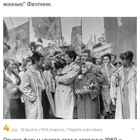
жизнью" Феллини.
4
/14
© Sputnik / РИА Новости
/
Перейти в фотобанк
Однако фильм увидел свет в середине 1960-х —