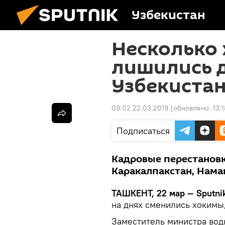
Узбекистан
Несколько
лишились 
Узбекиста
09:02 22.03.2019
(обновлено:
13:
Подписаться
Кадровые перестановк
Каракалпакстан, Нама
ТАШКЕНТ, 22 мар — Sputnik
на днях сменились хокимы
Заместитель министра вод