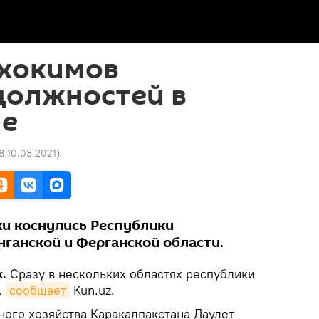
 хокимов
должностей в
не
18 10.03.2021
)
и коснулись Республики
нганской и Ферганской области.
.
Сразу в нескольких областях республики
,
сообщает
Kun.uz.
ного хозяйства Каракалпакстана Даулет