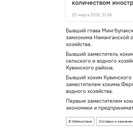
количеством иност
20 марта 2019, 21:38
Бывший глава Мингбулакск
замхокима Наманганской о
хозяйства.
Бывший заместитель хоким
сельского и водного хозя
Кувинского района.
Бывший хоким Кувинского
заместителем хокима Ферг
водного хозяйства.
Первым заместителем хок
экономики и предпринимат
В Узбекистане
Отставки и назначен