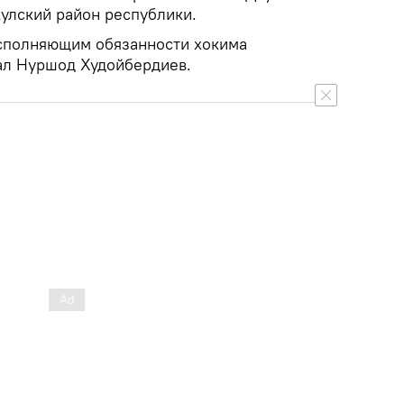
кулский район республики.
исполняющим обязанности хокима
ал Нуршод Худойбердиев.