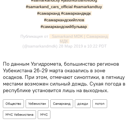
#samarkandcity #jasurkurbanovblog 
#samarkand_cars_official #samarkandtuy 
#самарканд #самаркандмдк 
#самаркандскийплов 
#самаркандскийбульвар
Публикация от
 Samarkand MDK | Самарканд 
МДК
(@samarkandmdk)
28 Мар 2019 в 10:22 PDT
По данным Узгидромета, большинство регионов
Узбекистана 26-29 марта оказались в зоне
осадков. При этом, отмечают синоптики, в пятницу
местами возможен сильный дождь. Сухая погода в
республике установится лишь на выходных.
Общество
Узбекистан
Самарканд
дожди
потоп
МЧС Узбекистана
МЧС