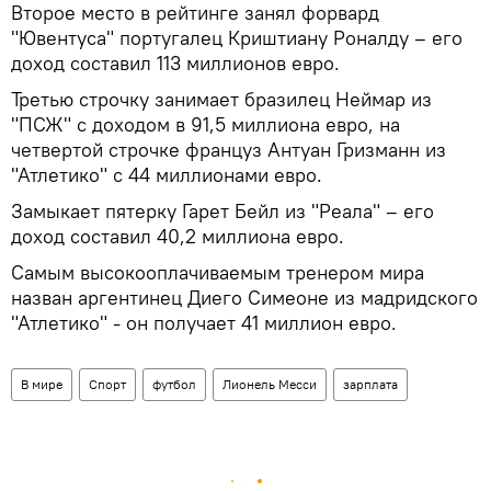
Второе место в рейтинге занял форвард
"Ювентуса" португалец Криштиану Роналду – его
доход составил 113 миллионов евро.
Третью строчку занимает бразилец Неймар из
"ПСЖ" с доходом в 91,5 миллиона евро, на
четвертой строчке француз Антуан Гризманн из
"Атлетико" с 44 миллионами евро.
Замыкает пятерку Гарет Бейл из "Реала" – его
доход составил 40,2 миллиона евро.
Самым высокооплачиваемым тренером мира
назван аргентинец Диего Симеоне из мадридского
"Атлетико" - он получает 41 миллион евро.
В мире
Спорт
футбол
Лионель Месси
зарплата