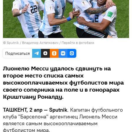
© Sputnik / Владимир Астапкович
/
Перейти в фотобанк
Подписаться
Лионелю Месси удалось сдвинуть на
второе место списка самых
высокооплачиваемых футболистов мира
своего соперника на поле и в гонорарах
Криштиану Роналду.
ТАШКЕНТ, 2 апр — Sputnik
. Капитан футбольного
клуба "Барселона" аргентинец Лионель Месси
является самым высокооплачиваемым
футболистом мира.