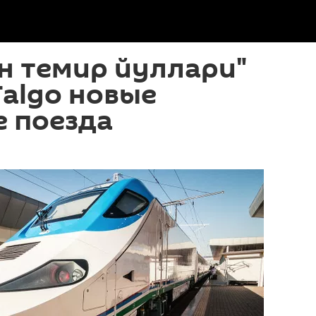
н темир йуллари"
Talgo новые
е поезда