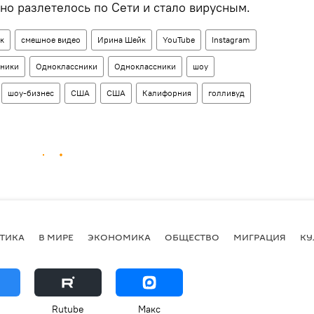
но разлетелось по Сети и стало вирусным.
к
смешное видео
Ирина Шейк
YouTube
Instagram
сники
Одноклассники
Одноклассники
шоу
шоу-бизнес
США
США
Калифорния
голливуд
ТИКА
В МИРЕ
ЭКОНОМИКА
ОБЩЕСТВО
МИГРАЦИЯ
КУ
Rutube
Макс