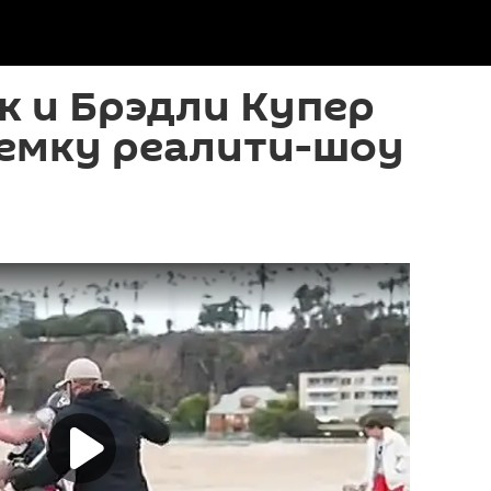
к и Брэдли Купер
ъемку реалити-шоу