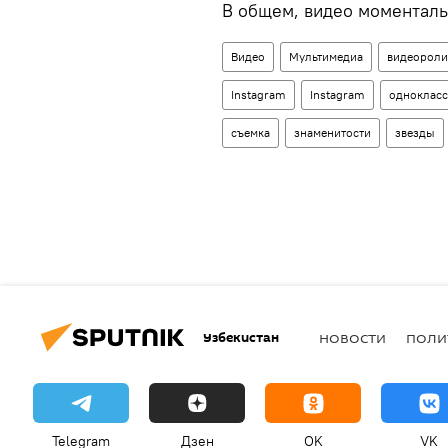
В общем, видео моменталь
Видео
Мультимедиа
видеороли
Instagram
Instagram
одноклас
съемка
знаменитости
звезды
Узбекистан
НОВОСТИ
ПОЛИ
Telegram
Дзен
OK
VK