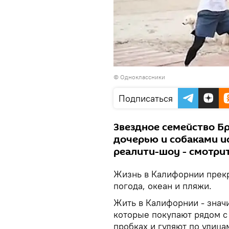
© Одноклассники
Подписаться
Звездное семейство Б
дочерью и собаками и
реалити-шоу - смотрит
Жизнь в Калифорнии прекра
погода, океан и пляжи.
Жить в Калифорнии - значи
которые покупают рядом с 
пробках и гуляют по улица