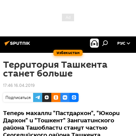
РУС
Узбекистан
Территория Ташкента
станет больше
17:46 16.04.2019
Подписаться
Теперь махалли "Пастдархон", "Юкори
Дархон" и "Тошкент" Зангиатинского
района Ташобласти станут частью
Сергелийского района Ташкента.