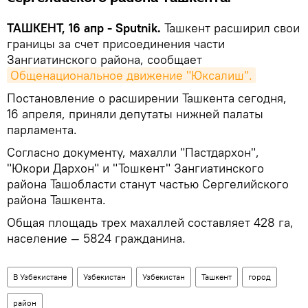
ТАШКЕНТ, 16 апр - Sputnik.
Ташкент расширил свои
границы за счет присоединения части
Зангиатинского района, сообщает
Общенациональное движение "Юксалиш".
Постановление о расширении Ташкента сегодня,
16 апреля, приняли депутаты нижней палаты
парламента.
Согласно документу, махалли "Пастдархон",
"Юкори Дархон" и "Тошкент" Зангиатинского
района Ташобласти станут частью Сергелийского
района Ташкента.
Общая площадь трех махаллей составляет 428 га,
население — 5824 гражданина.
В Узбекистане
Узбекистан
Узбекистан
Ташкент
город
район